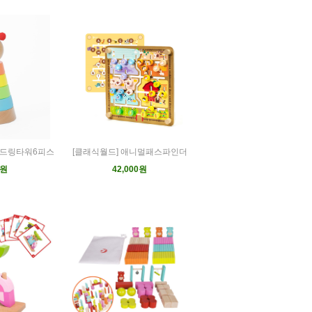
우드링타워6피스
[클래식월드] 애니멀패스파인더
0원
42,000원