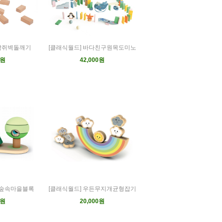
다람쥐벽돌깨기
[클래식월드] 바다친구원목도미노
0원
42,000원
든숲속마을블록
[클래식월드] 우든무지개균형잡기
0원
20,000원