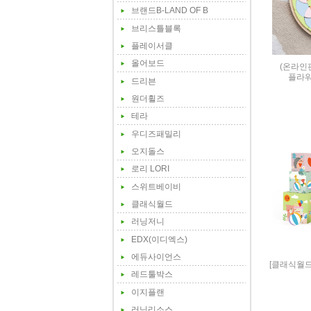
브랜드B-LAND OF B
브리스틀블록
플레이서클
올어보드
(온라인
플라
드리븐
원더휠즈
테라
우디즈패밀리
오지돌스
로리 LORI
스위트베이비
클래식월드
러닝저니
EDX(이디엑스)
에듀사이언스
[클래식월
레드툴박스
이지플랜
러닝리소스