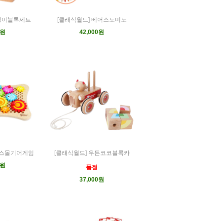
부엉이블록세트
[클래식월드] 베어스도미노
0원
42,000원
투스몰기어게임
[클래식월드] 우든코코블록카
0원
품절
37,000원