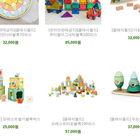
판매금지)[클래식월드]
(온라인판매금지)[클래식월드]
[클래식월드] 
워만다라블록70피스
루미엘마그네틱블록100피스
32,00
32,000원
85,000원
드] 포레스트쌓기블록박스
[클래식월드]
[클래식월드] 우
포레스트타운블록100피스
25,000원
37,00
57,000원