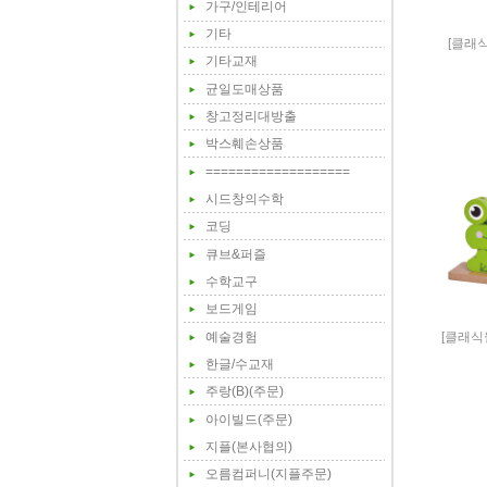
가구/인테리어
기타
[클래
기타교재
균일도매상품
창고정리대방출
박스훼손상품
===================
시드창의수학
코딩
큐브&퍼즐
수학교구
보드게임
[클래식
예술경험
한글/수교재
주랑(B)(주문)
아이빌드(주문)
지플(본사협의)
오름컴퍼니(지플주문)