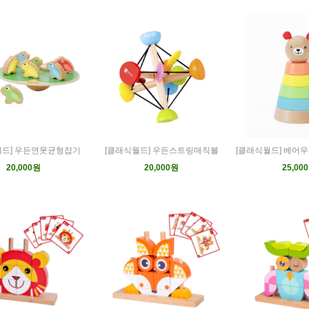
월드] 우든연못균형잡기
[클래식월드] 우든스트링매직볼
[클래식월드] 베어
20,000원
20,000원
25,00