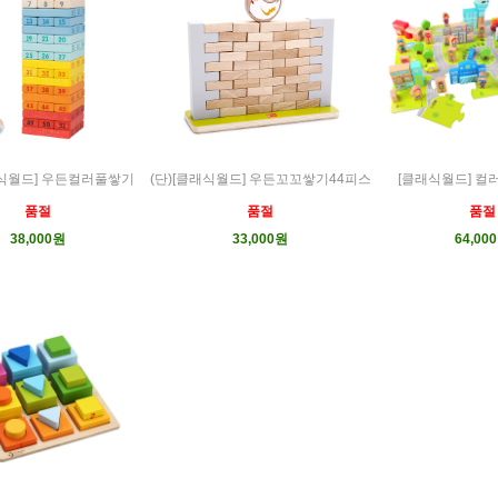
래식월드] 우든컬러풀쌓기
(단)[클래식월드] 우든꼬꼬쌓기44피스
[클래식월드] 
품절
품절
품절
38,000원
33,000원
64,00