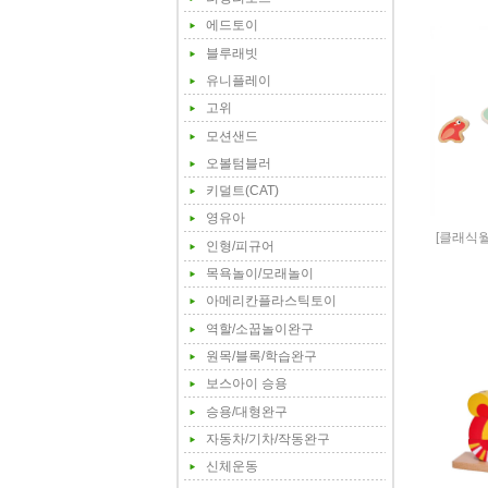
에드토이
블루래빗
유니플레이
고위
모션샌드
오볼텀블러
키덜트(CAT)
영유아
[클래식
인형/피규어
목욕놀이/모래놀이
아메리칸플라스틱토이
역할/소꿉놀이완구
원목/블록/학습완구
보스아이 승용
승용/대형완구
자동차/기차/작동완구
신체운동