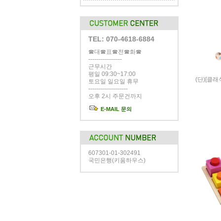
TEL: 070-4618-6884
☎대☎표☎전☎화☎
-----------------
근무시간
평일 09:30~17:00
(단)[클
토요일 일요일 휴무
--------------------
오후 2시 주문건까지
E-MAIL 문의
607301-01-302491
국민은행(키움하우스)