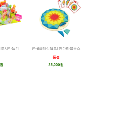
컬러도시만들기
(단)[클래식월드] 만다라블록스
품절
0원
35,000원