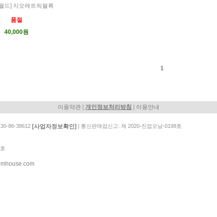
월드] 지오메트릭블록
품절
40,000원
1
|
|
이용약관
개인정보처리방침
이용안내
[사업자정보확인]
-86-38612
| 통신판매업신고: 제 2020-진접오남-0198호
7호
umhouse.com