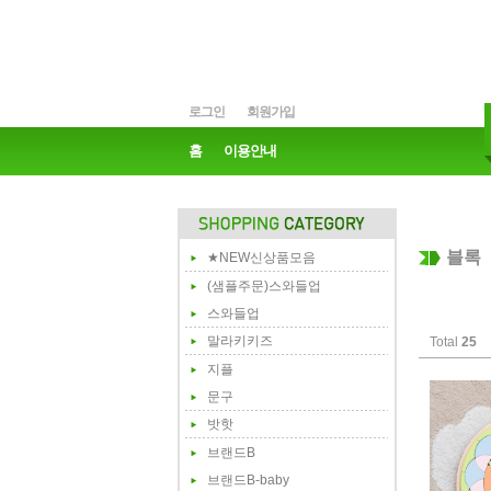
로그인
회원가입
홈
이용안내
블록
★NEW신상품모음
(샘플주문)스와들업
스와들업
말라키키즈
Total
25
지플
문구
밧핫
브랜드B
브랜드B-baby