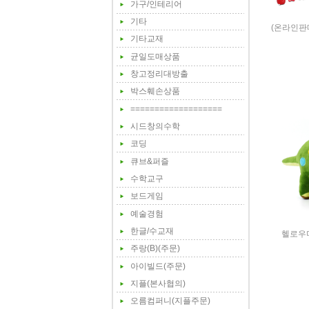
가구/인테리어
기타
(온라인판
기타교재
균일도매상품
창고정리대방출
박스훼손상품
===================
시드창의수학
코딩
큐브&퍼즐
수학교구
보드게임
예술경험
한글/수교재
헬로우
주랑(B)(주문)
아이빌드(주문)
지플(본사협의)
오름컴퍼니(지플주문)