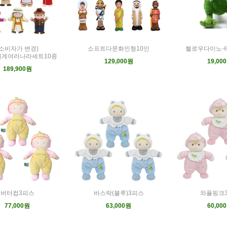
(소비자가 변경)
소프트다문화인형10인
헬로우다이노-
세계여러나라세트10종
129,000원
19,00
189,900원
버터컵3피스
바스락(블루)3피스
와플핑크
77,000원
63,000원
60,00