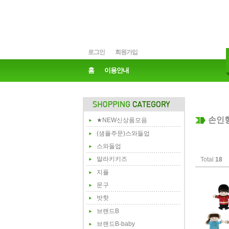
로그인
회원가입
홈
이용안내
손인
★NEW신상품모음
(샘플주문)스와들업
스와들업
말라키키즈
Total
18
지플
문구
밧핫
브랜드B
브랜드B-baby