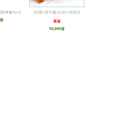
(한복할머니)
(단종) [푸치풉스] 포니외양간
0원
품절
55,000원