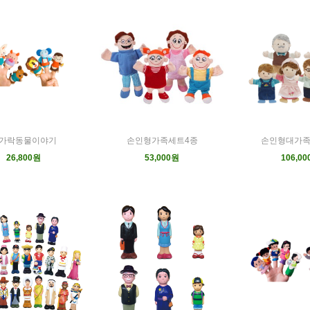
가락동물이야기
손인형가족세트4종
손인형대가족
26,800원
53,000원
106,0