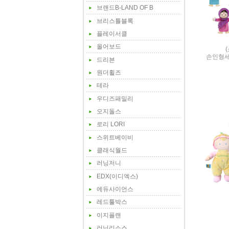
브랜드B-LAND OF B
브리스틀블록
플레이서클
올어보드
손인형
드리븐
원더휠즈
테라
우디즈패밀리
오지돌스
로리 LORI
스위트베이비
클래식월드
러닝저니
EDX(이디엑스)
에듀사이언스
레드툴박스
이지플랜
러닝리소스