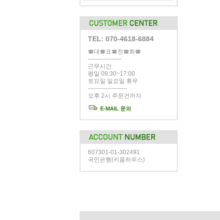
TEL: 070-4618-6884
☎대☎표☎전☎화☎
-----------------
근무시간
평일 09:30~17:00
토요일 일요일 휴무
--------------------
오후 2시 주문건까지
E-MAIL 문의
607301-01-302491
국민은행(키움하우스)