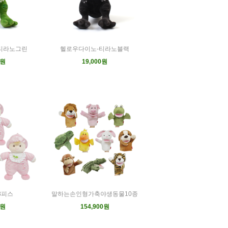
티라노그린
헬로우다이노-티라노블랙
0원
19,000원
3피스
말하는손인형가축야생동물10종
0원
154,900원