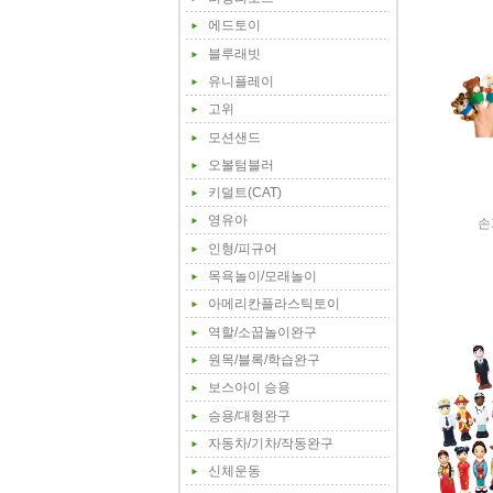
에드토이
블루래빗
유니플레이
고위
모션샌드
오볼텀블러
키덜트(CAT)
영유아
손
인형/피규어
목욕놀이/모래놀이
아메리칸플라스틱토이
역할/소꿉놀이완구
원목/블록/학습완구
보스아이 승용
승용/대형완구
자동차/기차/작동완구
신체운동