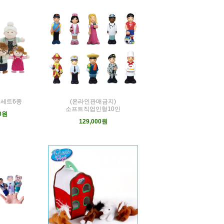
세트6종
(온라인판매금지)
소프트직업인형10인
00원
129,000원