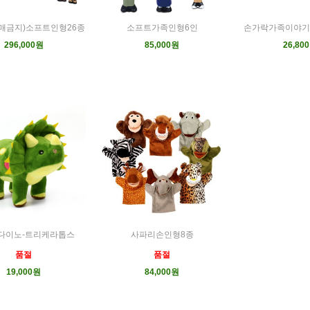
매금지)소프트인형26종
소프트가족인형6인
손가락가족이야기
296,000원
85,000원
26,80
다이노-트리케라톱스
사파리손인형8종
품절
품절
19,000원
84,000원