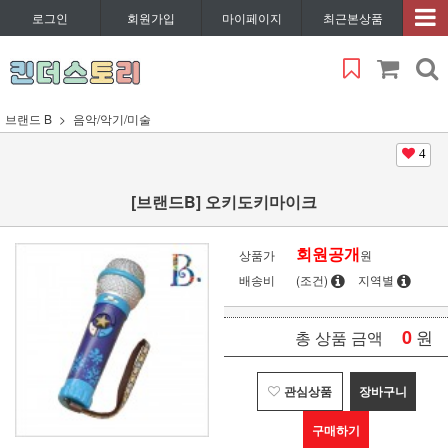
로그인
회원가입
마이페이지
최근본상품
브랜드 B
음악/악기/미술
4
[브랜드B] 오키도키마이크
회원공개
상품가
원
배송비
(조건)
지역별
0
원
총 상품 금액
관심상품
장바구니
구매하기