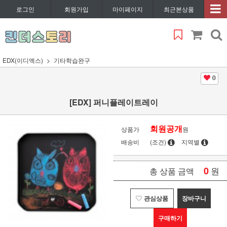
로그인
회원가입
마이페이지
최근본상품
EDX(이디엑스)
기타학습완구
0
[EDX] 퍼니플레이트레이
회원공개
상품가
원
배송비
(조건)
지역별
0
원
총 상품 금액
관심상품
장바구니
구매하기