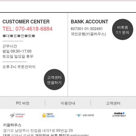
CUSTOMER CENTER
BANK ACCOUNT
TEL: 070-4618-6884
비회원
607301-01-302491
1:1 문의
국민은행(키움하우스)
☎대☎표☎전☎화☎
-----------------
근무시간
평일 09:30~17:00
토요일 일요일 휴무
--------------------
오후 2시 주문건까지
고객센터
연결하기
PC 버전
이용안내
고객센터
키움하우스
경기도 남양주시 진접읍 내각1로 99번길 29
대표
이재선,오세욱
개인정보 보호 책임자
webmaster