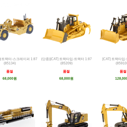
퀴형트랙터-스크레이퍼 1:87
(단종)[CAT] 트랙타입-트랙터 1:87
[CAT] 트랙타입-
(85134)
(85209)
(85910
품절
품절
품절
68,000원
68,000원
128,0