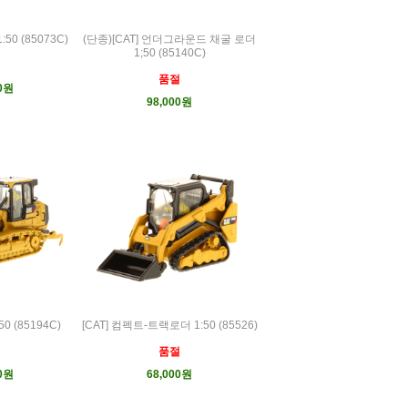
50 (85073C)
(단종)[CAT] 언더그라운드 채굴 로더
1;50 (85140C)
품절
00원
98,000원
0 (85194C)
[CAT] 컴펙트-트랙로더 1:50 (85526)
품절
00원
68,000원