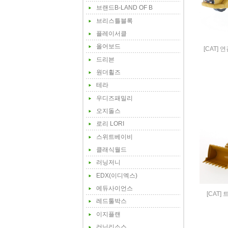
브랜드B-LAND OF B
브리스틀블록
플레이서클
올어보드
[CAT] 연
드리븐
원더휠즈
테라
우디즈패밀리
오지돌스
로리 LORI
스위트베이비
클래식월드
러닝저니
EDX(이디엑스)
에듀사이언스
[CAT] 
레드툴박스
이지플랜
러닝리소스