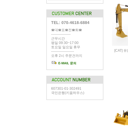
TEL: 070-4618-6884
☎대☎표☎전☎화☎
-----------------
근무시간
평일 09:30~17:00
토요일 일요일 휴무
[CAT] 유
--------------------
오후 2시 주문건까지
E-MAIL 문의
607301-01-302491
국민은행(키움하우스)