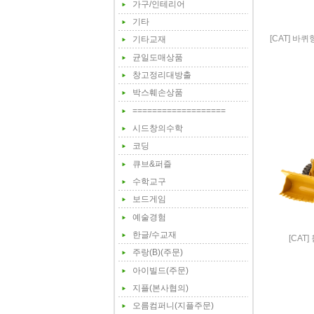
가구/인테리어
기타
[CAT] 바
기타교재
균일도매상품
창고정리대방출
박스훼손상품
===================
시드창의수학
코딩
큐브&퍼즐
수학교구
보드게임
예술경험
한글/수교재
[CAT]
주랑(B)(주문)
아이빌드(주문)
지플(본사협의)
오름컴퍼니(지플주문)