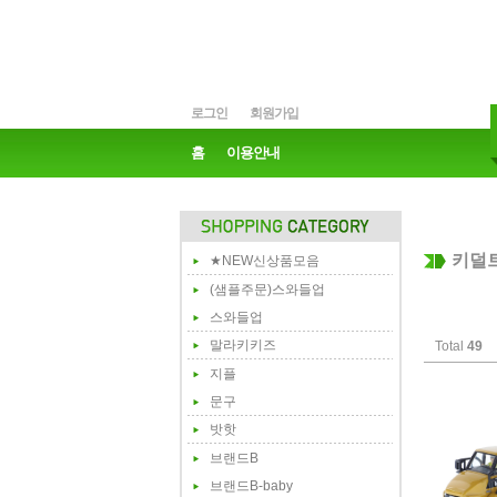
로그인
회원가입
홈
이용안내
키덜트
★NEW신상품모음
(샘플주문)스와들업
스와들업
말라키키즈
Total
49
지플
문구
밧핫
브랜드B
브랜드B-baby