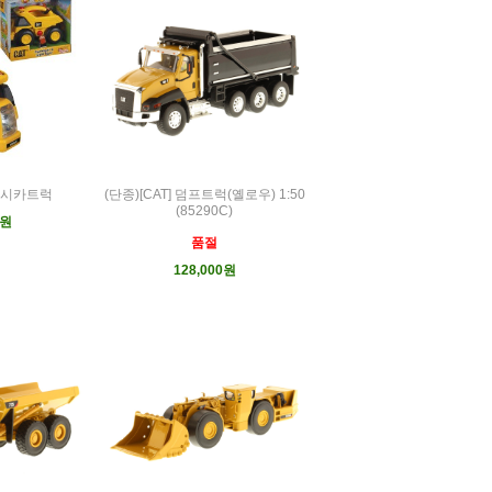
플래시카트럭
(단종)[CAT] 덤프트럭(옐로우) 1:50
(85290C)
0원
품절
128,000원