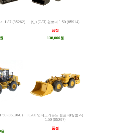
 1:87 (85262)
(단) [CAT] 휠로더 1:50 (85914)
품절
0원
138,000원
:50 (85196C)
[CAT] 언더그라운드 휠로더(빛효과)
1:50 (85297)
품절
00원