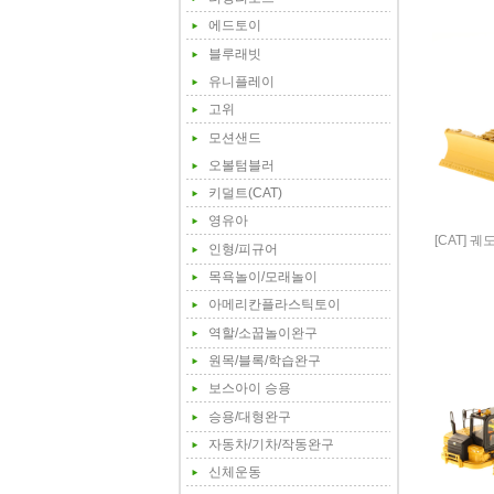
에드토이
블루래빗
유니플레이
고위
모션샌드
오볼텀블러
키덜트(CAT)
영유아
[CAT] 궤
인형/피규어
목욕놀이/모래놀이
아메리칸플라스틱토이
역할/소꿉놀이완구
원목/블록/학습완구
보스아이 승용
승용/대형완구
자동차/기차/작동완구
신체운동