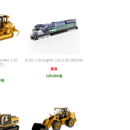
트랙터 1:50
[CAT] 기관차(블루/그린) 1:87 (85534)
C)
품절
128,000원
00원