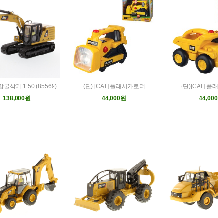
압굴삭기 1:50 (85569)
(단) [CAT] 플래시카로더
(단)[CAT] 
138,000원
44,000원
44,00