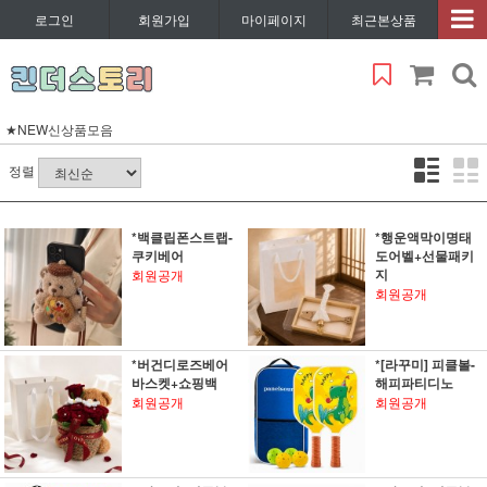
로그인
회원가입
마이페이지
최근본상품
★NEW신상품모음
정렬
*백클립폰스트랩-
*행운액막이명태
쿠키베어
도어벨+선물패키
지
회원공개
회원공개
*버건디로즈베어
*[라꾸미] 피클볼-
바스켓+쇼핑백
해피파티디노
회원공개
회원공개