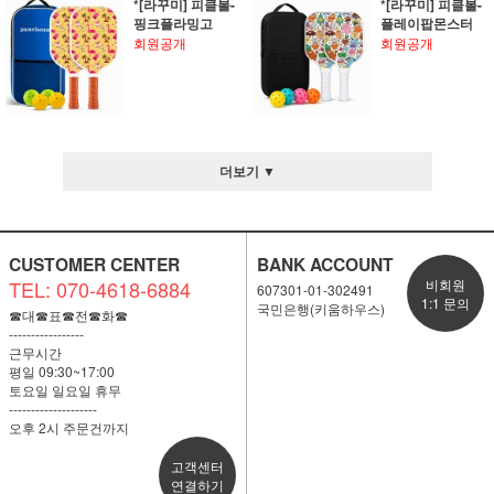
*[라꾸미] 피클볼-
*[라꾸미] 피클볼-
핑크플라밍고
플레이팝몬스터
회원공개
회원공개
더보기 ▼
CUSTOMER CENTER
BANK ACCOUNT
TEL: 070-4618-6884
비회원
607301-01-302491
1:1 문의
국민은행(키움하우스)
☎대☎표☎전☎화☎
-----------------
근무시간
평일 09:30~17:00
토요일 일요일 휴무
--------------------
오후 2시 주문건까지
고객센터
연결하기