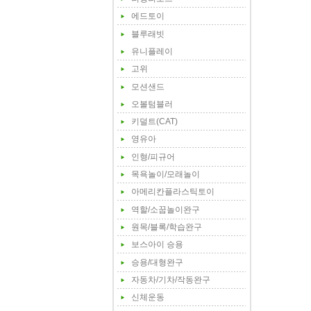
에드토이
블루래빗
유니플레이
고위
모션샌드
오볼텀블러
키덜트(CAT)
영유아
인형/피규어
목욕놀이/모래놀이
아메리칸플라스틱토이
역할/소꿉놀이완구
원목/블록/학습완구
보스아이 승용
승용/대형완구
자동차/기차/작동완구
신체운동