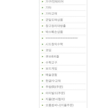
가구/인테리어
기타
기타교재
균일도매상품
창고정리대방출
박스훼손상품
===================
시드창의수학
코딩
큐브&퍼즐
수학교구
보드게임
예술경험
한글/수교재
주랑(B)(주문)
아이빌드(주문)
지플(본사협의)
오름컴퍼니(지플주문)