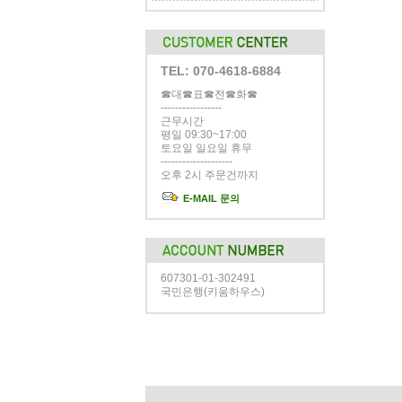
TEL: 070-4618-6884
☎대☎표☎전☎화☎
-----------------
근무시간
평일 09:30~17:00
토요일 일요일 휴무
--------------------
오후 2시 주문건까지
E-MAIL 문의
607301-01-302491
국민은행(키움하우스)