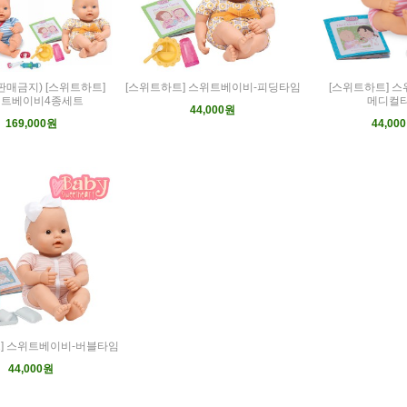
판매금지) [스위트하트]
[스위트하트] 스위트베이비-피딩타임
[스위트하트] 
트베이비4종세트
메디컬
44,000원
169,000원
44,00
] 스위트베이비-버블타임
44,000원