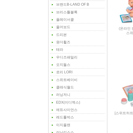
브랜드B-LAND OF B
브리스틀블록
플레이서클
올어보드
(온라인 
스위
드리븐
원더휠즈
테라
우디즈패밀리
오지돌스
로리 LORI
스위트베이비
클래식월드
러닝저니
EDX(이디엑스)
에듀사이언스
[스위트하트
레드툴박스
이지플랜
러닝리소스