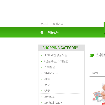
로그인
회원가입
홈
이용안내
스위
★NEW신상품모음
(샘플주문)스와들업
스와들업
말라키키즈
Total
5
지플
문구
밧핫
브랜드B
브랜드B-baby