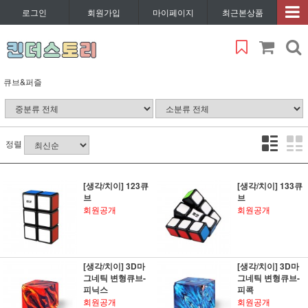
로그인
회원가입
마이페이지
최근본상품
큐브&퍼즐
정렬
[생각/치이] 123큐
[생각/치이] 133큐
브
브
회원공개
회원공개
[생각/치이] 3D마
[생각/치이] 3D마
그네틱 변형큐브-
그네틱 변형큐브-
피닉스
피콕
회원공개
회원공개