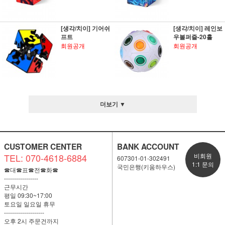
[생각/치이] 기어쉬
[생각/치이] 레인보
프트
우볼퍼즐-20홀
회원공개
회원공개
더보기 ▼
CUSTOMER CENTER
BANK ACCOUNT
TEL: 070-4618-6884
비회원
607301-01-302491
1:1 문의
국민은행(키움하우스)
☎대☎표☎전☎화☎
-----------------
근무시간
평일 09:30~17:00
토요일 일요일 휴무
--------------------
오후 2시 주문건까지