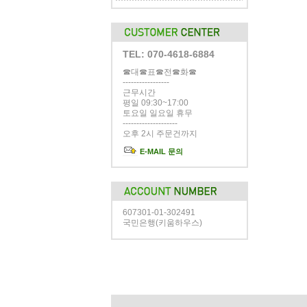
TEL: 070-4618-6884
☎대☎표☎전☎화☎
-----------------
근무시간
평일 09:30~17:00
토요일 일요일 휴무
--------------------
오후 2시 주문건까지
E-MAIL 문의
607301-01-302491
국민은행(키움하우스)