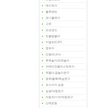
에드토이
블루래빗
유니플레이
고위
모션샌드
오볼텀블러
키덜트(CAT)
영유아
인형/피규어
목욕놀이/모래놀이
아메리칸플라스틱토이
역할/소꿉놀이완구
원목/블록/학습완구
보스아이 승용
승용/대형완구
자동차/기차/작동완구
신체운동