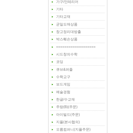
가구/인테리어
기타
기타교재
균일도매상품
창고정리대방출
박스훼손상품
===================
시드창의수학
코딩
큐브&퍼즐
수학교구
보드게임
예술경험
한글/수교재
주랑(B)(주문)
아이빌드(주문)
지플(본사협의)
오름컴퍼니(지플주문)