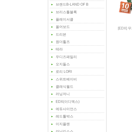
브랜드B-LAND OF B
브리스틀블록
플레이서클
올어보드
[EDX] 
드리븐
원더휠즈
테라
우디즈패밀리
오지돌스
로리 LORI
스위트베이비
클래식월드
러닝저니
EDX(이디엑스)
에듀사이언스
레드툴박스
이지플랜
러닝리소스