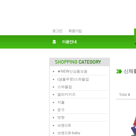
로그인
회원가입
홈
이용안내
신체
★NEW신상품모음
(샘플주문)스와들업
스와들업
말라키키즈
Total
4
지플
문구
밧핫
브랜드B
브랜드B-baby