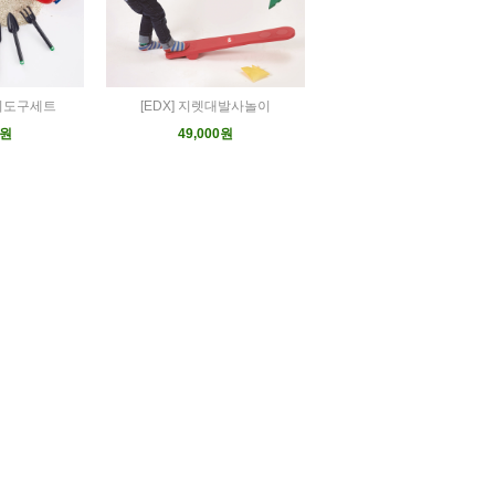
관리도구세트
[EDX] 지렛대발사놀이
0원
49,000원